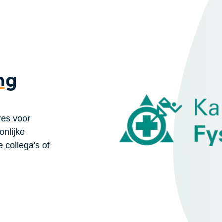
ng
res voor
onlijke
 collega's of